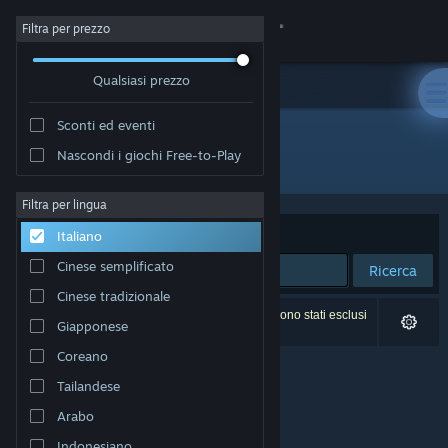
Accedi
Filtra per prezzo
Qualsiasi prezzo
Negozio
Sconti ed eventi
Comunità
Nascondi i giochi Free-to-Play
Sviluppatore: Glitchr Studio
Informazioni
Filtra per lingua
Ordina per
Rilevanza
Italiano
Assistenza
Cinese semplificato
Ricerca
Cinese tradizionale
Cambia la lingua
0 risultati corrispondono alla tua ricerca. 4 titoli sono stati esclusi
Giapponese
in base alle tue preferenze.
Ottieni l'app mobile di Steam
Coreano
Tailandese
Visualizza il sito web per desktop
Arabo
Indonesiano