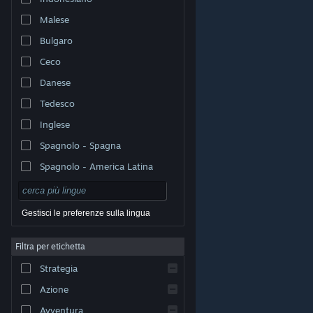
Malese
Bulgaro
Ceco
Danese
Tedesco
Inglese
Spagnolo - Spagna
Spagnolo - America Latina
Gestisci le preferenze sulla lingua
Filtra per etichetta
© Valve Corporation. Tutti i diritti riservati. Tutti i marchi
Strategia
appartengono ai rispettivi proprietari negli Stati Uniti e
in altri Paesi.
Informativa sulla privacy
|
Informazioni
legali
|
Accessibilità
|
Contratto di sottoscrizione a
Azione
Steam
|
Rimborsi
|
Cookie
Avventura