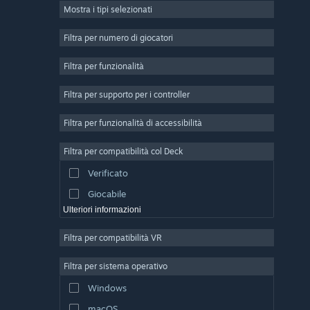
Mostra i tipi selezionati
Multigiocatore di massa
Indie
Filtra per numero di giocatori
Accesso anticipato
Filtra per funzionalità
Passatempo
Filtra per supporto per i controller
Simulazione
Corse
Filtra per funzionalità di accessibilità
Sport
Filtra per compatibilità col Deck
Produzione di video
Verificato
Fotoritocco
Giocabile
Ulteriori informazioni
Filtra per compatibilità VR
Filtra per sistema operativo
Windows
macOS