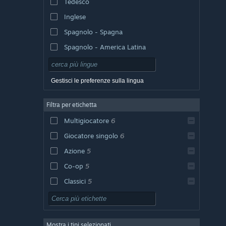
Tedesco
Inglese
Spagnolo - Spagna
Spagnolo - America Latina
Gestisci le preferenze sulla lingua
Filtra per etichetta
Multigiocatore
6
Giocatore singolo
6
Azione
5
Co-op
5
Classici
5
Strategia
4
Strategia in tempo reale
4
Mostra i tipi selezionati