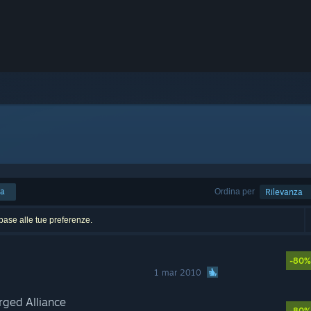
ca
Ordina per
Rilevanza
n base alle tue preferenze.
-80%
1 mar 2010
ged Alliance
-80%