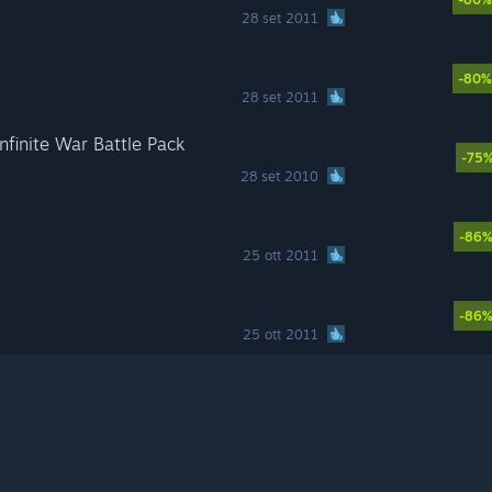
28 set 2011
-80%
28 set 2011
finite War Battle Pack
-75
28 set 2010
-86
25 ott 2011
-86
25 ott 2011