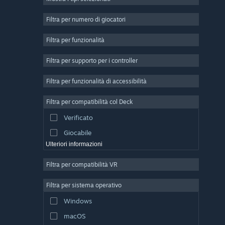
Fantascienza
4
In tempo reale, con funzionalità di
4
Filtra per numero di giocatori
pausa
Avventura
3
Filtra per funzionalità
Guerra
3
Filtra per supporto per i controller
Colonna sonora eccezionale
3
Filtra per funzionalità di accessibilità
In tempo reale
3
Robot
3
Filtra per compatibilità col Deck
Costruzione di basi
3
Verificato
Design e illustrazione
Giocabile
Ulteriori informazioni
Filtra per compatibilità VR
Filtra per sistema operativo
Windows
macOS