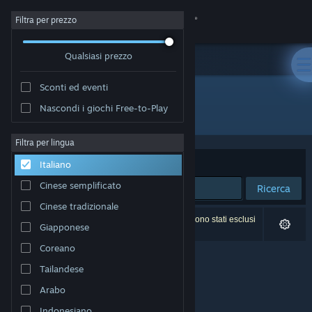
Accedi
Filtra per prezzo
Qualsiasi prezzo
Negozio
Sconti ed eventi
Comunità
Nascondi i giochi Free-to-Play
Sviluppatore: Game Delivery
Informazioni
Filtra per lingua
Ordina per
Rilevanza
Italiano
Assistenza
Cinese semplificato
Ricerca
Cinese tradizionale
Cambia la lingua
0 risultati corrispondono alla tua ricerca. 2 titoli sono stati esclusi
Giapponese
in base alle tue preferenze.
Ottieni l'app mobile di Steam
Coreano
Tailandese
Visualizza il sito web per desktop
Arabo
Indonesiano