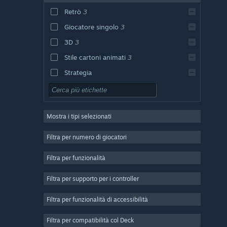
Retrò
3
Giocatore singolo
3
3D
3
Stile cartoni animati
3
Strategia
Azione
Avventura
Mostra i tipi selezionati
Design e illustrazione
Accessori
Filtra per numero di giocatori
Free-to-Play
Filtra per funzionalità
GDR
Filtra per supporto per i controller
Multigiocatore di massa
Indie
Filtra per funzionalità di accessibilità
Accesso anticipato
Filtra per compatibilità col Deck
Passatempo