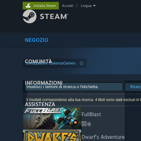
Installa Steam
Accedi
|
Lingua
NEGOZIO
COMUNITÀ
Sviluppatore: EskemaGames
INFORMAZIONI
Ricer
3 risultati corrispondono alla tua ricerca. 4 titoli sono stati esclusi i
ASSISTENZA
FullBlast
Dwarf's Adventure