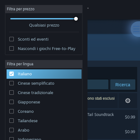
Accedi
Filtra per prezzo
Qualsiasi prezzo
Negozio
Sconti ed eventi
Comunità
Nascondi i giochi Free-to-Play
Sviluppatore: ElectroKaplosion LLC
Informazioni
Filtra per lingua
Ordina per
Rilevanza
Italiano
Assistenza
Cinese semplificato
Ricerca
Cinese tradizionale
Cambia la lingua
2 risultati corrispondono alla tua ricerca. 3 titoli sono stati esclusi
Giapponese
in base alle tue preferenze.
Ottieni l'app mobile di Steam
Coreano
MareQuest: An Interactive Tail Soundtrack
$0.99
Tailandese
Visualizza il sito web per desktop
MareQuest Soundtrack
Arabo
$0.99
Indonesiano