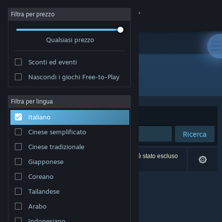
Accedi
Filtra per prezzo
Qualsiasi prezzo
Negozio
Sconti ed eventi
Comunità
Nascondi i giochi Free-to-Play
Sviluppatore: Disafter Games
Informazioni
Filtra per lingua
Ordina per
Rilevanza
Italiano
Assistenza
Cinese semplificato
Ricerca
Cinese tradizionale
Cambia la lingua
0 risultati corrispondono alla tua ricerca. 1 titolo è stato escluso
Giapponese
in base alle tue preferenze.
Ottieni l'app mobile di Steam
Coreano
Tailandese
Visualizza il sito web per desktop
Arabo
Indonesiano