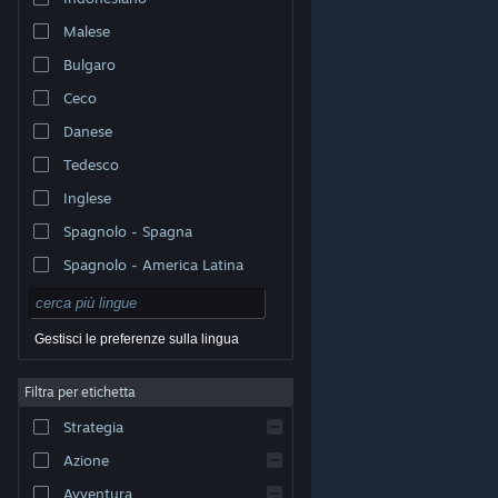
Malese
Bulgaro
Ceco
Danese
Tedesco
Inglese
Spagnolo - Spagna
Spagnolo - America Latina
Gestisci le preferenze sulla lingua
Filtra per etichetta
© Valve Corporation. Tutti i diritti riservati. Tutti i marchi
Strategia
appartengono ai rispettivi proprietari negli Stati Uniti e
in altri Paesi.
Informativa sulla privacy
|
Informazioni
legali
|
Accessibilità
|
Contratto di sottoscrizione a
Azione
Steam
|
Rimborsi
|
Cookie
Avventura