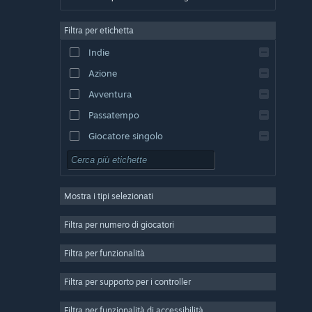
Tedesco
Filtra per etichetta
Inglese
Indie
Spagnolo - Spagna
Azione
Spagnolo - America Latina
Avventura
Passatempo
Giocatore singolo
Simulazione
GDR
Mostra i tipi selezionati
Strategia
2D
Filtra per numero di giocatori
Accesso anticipato
Filtra per funzionalità
3D
Filtra per supporto per i controller
Free-to-Play
Atmosfera ben riuscita
Filtra per funzionalità di accessibilità