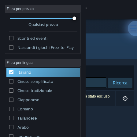
Accedi
Filtra per prezzo
Qualsiasi prezzo
Negozio
Sconti ed eventi
Comunità
Nascondi i giochi Free-to-Play
Sviluppatore: DCGsoft
Informazioni
Filtra per lingua
Ordina per
Rilevanza
Italiano
Assistenza
Cinese semplificato
Ricerca
Cinese tradizionale
Cambia la lingua
0 risultati corrispondono alla tua ricerca. 1 titolo è stato escluso
Giapponese
in base alle tue preferenze.
Ottieni l'app mobile di Steam
Coreano
Tailandese
Visualizza il sito web per desktop
Arabo
Indonesiano