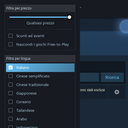
Accedi
Filtra per prezzo
Qualsiasi prezzo
Negozio
Sconti ed eventi
Comunità
Nascondi i giochi Free-to-Play
Sviluppatore: Creeepling
Informazioni
Filtra per lingua
Ordina per
Rilevanza
Italiano
Assistenza
Cinese semplificato
Ricerca
Cinese tradizionale
Cambia la lingua
0 risultati corrispondono alla tua ricerca. 2 titoli sono stati esclusi
Giapponese
in base alle tue preferenze.
Ottieni l'app mobile di Steam
Coreano
Tailandese
Visualizza il sito web per desktop
Arabo
Indonesiano