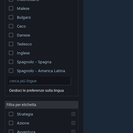
Malese
Bulgaro
Ceco
Danese
Tedesco
Inglese
Spagnolo - Spagna
Spagnolo - America Latina
Gestisci le preferenze sulla lingua
Filtra per etichetta
© Valve Corporation. Tutti i diritti riservati. Tutti i marchi
Strategia
appartengono ai rispettivi proprietari negli Stati Uniti e
in altri Paesi.
Informativa sulla privacy
|
Informazioni
legali
|
Accessibilità
|
Contratto di sottoscrizione a
Azione
Steam
|
Rimborsi
|
Cookie
Avventura