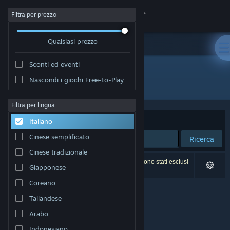
Accedi
Filtra per prezzo
Qualsiasi prezzo
Negozio
Sconti ed eventi
Comunità
Nascondi i giochi Free-to-Play
Sviluppatore: Cascadia Games
Informazioni
Filtra per lingua
Ordina per
Rilevanza
Italiano
Assistenza
Cinese semplificato
Ricerca
Cinese tradizionale
Cambia la lingua
0 risultati corrispondono alla tua ricerca. 5 titoli sono stati esclusi
Giapponese
in base alle tue preferenze.
Ottieni l'app mobile di Steam
Coreano
Tailandese
Visualizza il sito web per desktop
Arabo
Indonesiano