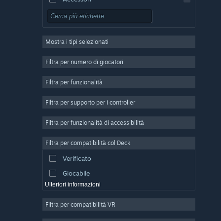
Free-to-Play
GDR
Mostra i tipi selezionati
Multigiocatore di massa
Indie
Filtra per numero di giocatori
Accesso anticipato
Filtra per funzionalità
Passatempo
Filtra per supporto per i controller
Simulazione
Corse
Filtra per funzionalità di accessibilità
Sport
Filtra per compatibilità col Deck
Produzione di video
Verificato
Fotoritocco
Giocabile
Ulteriori informazioni
Filtra per compatibilità VR