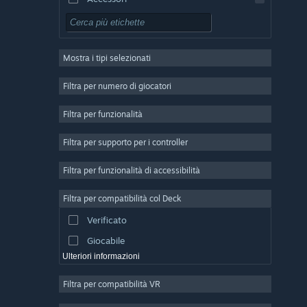
Free-to-Play
GDR
Mostra i tipi selezionati
Multigiocatore di massa
Indie
Filtra per numero di giocatori
Accesso anticipato
Filtra per funzionalità
Passatempo
Filtra per supporto per i controller
Simulazione
Corse
Filtra per funzionalità di accessibilità
Sport
Filtra per compatibilità col Deck
Produzione di video
Verificato
Fotoritocco
Giocabile
Ulteriori informazioni
Filtra per compatibilità VR