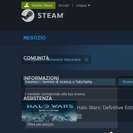
Installa Steam
Accedi
|
Lingua
NEGOZIO
COMUNITÀ
Sviluppatore: Behaviour Interactive
INFORMAZIONI
Ricer
1 risultato corrisponde alla tua ricerca.
ASSISTENZA
Halo Wars: Definitive Edi
Filtra per prezzo