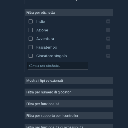
Tedesco
Filtra per etichetta
Inglese
Indie
Spagnolo - Spagna
Azione
Spagnolo - America Latina
Avventura
Passatempo
Giocatore singolo
Simulazione
GDR
Mostra i tipi selezionati
Strategia
2D
Filtra per numero di giocatori
Accesso anticipato
Filtra per funzionalità
3D
Filtra per supporto per i controller
Free-to-Play
Atmosfera ben riuscita
Filtra per funzionalità di accessibilità