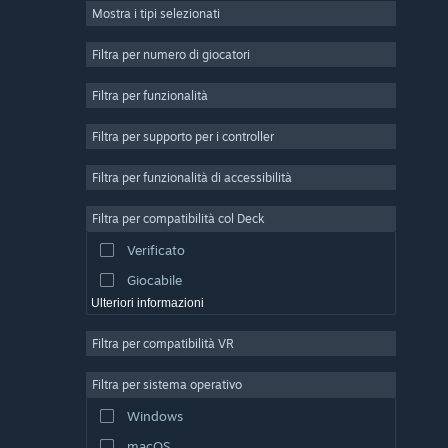
Mostra i tipi selezionati
Multigiocatore di massa
Indie
Filtra per numero di giocatori
Accesso anticipato
Filtra per funzionalità
Passatempo
Filtra per supporto per i controller
Simulazione
Corse
Filtra per funzionalità di accessibilità
Sport
Filtra per compatibilità col Deck
Produzione di video
Verificato
Fotoritocco
Giocabile
Ulteriori informazioni
Filtra per compatibilità VR
Filtra per sistema operativo
Windows
macOS