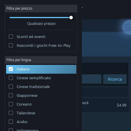
Accedi
Filtra per prezzo
Qualsiasi prezzo
Negozio
Sconti ed eventi
Comunità
Nascondi i giochi Free-to-Play
Sviluppatore: Aidan Baker
Informazioni
Filtra per lingua
Ordina per
Rilevanza
Italiano
Assistenza
Cinese semplificato
Ricerca
Cinese tradizionale
Cambia la lingua
1 risultato corrisponde alla tua ricerca.
Giapponese
Ottieni l'app mobile di Steam
Children of the Sun Soundtrack
Coreano
$4.99
Tailandese
Visualizza il sito web per desktop
Arabo
Indonesiano