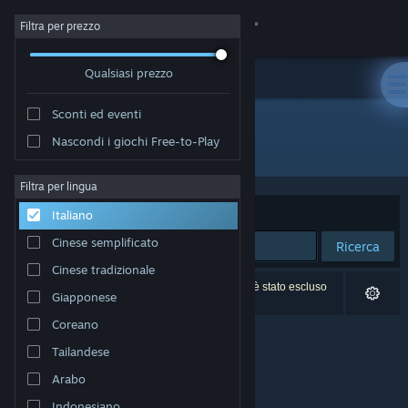
Accedi
Filtra per prezzo
Qualsiasi prezzo
Negozio
Sconti ed eventi
Comunità
Nascondi i giochi Free-to-Play
Sviluppatore: 25 Monkey Games
Informazioni
Filtra per lingua
Ordina per
Rilevanza
Italiano
Assistenza
Cinese semplificato
Ricerca
Cinese tradizionale
Cambia la lingua
0 risultati corrispondono alla tua ricerca. 1 titolo è stato escluso
Giapponese
in base alle tue preferenze.
Ottieni l'app mobile di Steam
Coreano
Tailandese
Visualizza il sito web per desktop
Arabo
Indonesiano