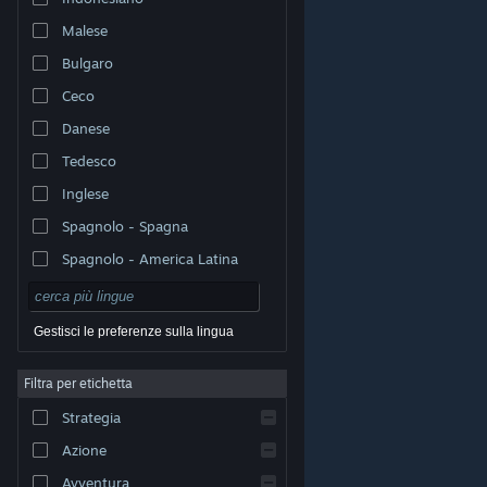
Malese
Bulgaro
Ceco
Danese
Tedesco
Inglese
Spagnolo - Spagna
Spagnolo - America Latina
Gestisci le preferenze sulla lingua
Filtra per etichetta
© Valve Corporation. Tutti i diritti riservati. Tutti i marchi
Strategia
appartengono ai rispettivi proprietari negli Stati Uniti e
in altri Paesi.
Informativa sulla privacy
|
Informazioni
legali
|
Accessibilità
|
Contratto di sottoscrizione a
Azione
Steam
|
Rimborsi
|
Cookie
Avventura