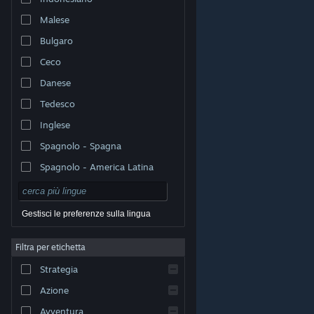
Malese
Bulgaro
Ceco
Danese
Tedesco
Inglese
Spagnolo - Spagna
Spagnolo - America Latina
Gestisci le preferenze sulla lingua
Filtra per etichetta
© Valve Corporation. Tutti i diritti riservati. Tutti i marchi
Strategia
appartengono ai rispettivi proprietari negli Stati Uniti e
in altri Paesi.
Informativa sulla privacy
|
Informazioni
legali
|
Accessibilità
|
Contratto di sottoscrizione a
Azione
Steam
|
Rimborsi
|
Cookie
Avventura