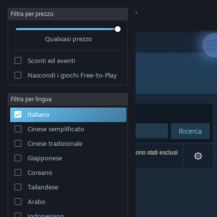
Accedi
Filtra per prezzo
Qualsiasi prezzo
Negozio
Sconti ed eventi
Comunità
Nascondi i giochi Free-to-Play
Sviluppatore: 电子冰块Cybertech
Informazioni
Filtra per lingua
Ordina per
Rilevanza
Italiano
Assistenza
Cinese semplificato
Ricerca
Cinese tradizionale
Cambia la lingua
0 risultati corrispondono alla tua ricerca. 6 titoli sono stati esclusi
Giapponese
in base alle tue preferenze.
Ottieni l'app mobile di Steam
Coreano
Tailandese
Visualizza il sito web per desktop
Arabo
Indonesiano