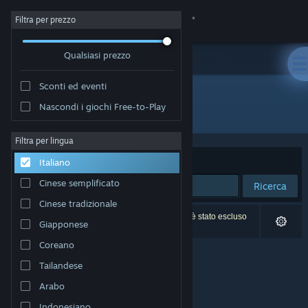
Accedi
Filtra per prezzo
Qualsiasi prezzo
Negozio
Sconti ed eventi
Comunità
Nascondi i giochi Free-to-Play
Sviluppatore: 众妙之门工作室
Informazioni
Filtra per lingua
Ordina per
Rilevanza
Italiano
Assistenza
Cinese semplificato
Ricerca
Cinese tradizionale
Cambia la lingua
0 risultati corrispondono alla tua ricerca. 1 titolo è stato escluso
Giapponese
in base alle tue preferenze.
Ottieni l'app mobile di Steam
Coreano
Tailandese
Visualizza il sito web per desktop
Arabo
Indonesiano