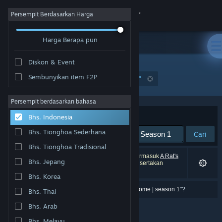
Login
Persempit Berdasarkan Harga
Harga Berapa pun
Toko
Diskon & Event
Komunitas
Sembunyikan item F2P
"A Rat's Quest - The Way Back Home | Season 1"
Tentang
Persempit berdasarkan bahasa
Berdasarkan
Relevansi
Bhs. Indonesia
Bantuan
Bhs. Tionghoa Sederhana
Cari
Bhs. Tionghoa Tradisional
Ubah bahasa
0 hasil cocok dengan pencarianmu. 2 produk (termasuk
A Rat's
Bhs. Jepang
Quest - The Way Back Home | Season 1
) tidak disertakan
berdasarkan preferensimu.
Dapatkan Aplikasi Seluler Steam
Bhs. Korea
Apa maksudmu "
a rat's quest \- them way back home | season 1
"?
Bhs. Thai
Lihat situs web desktop
Bhs. Arab
Bhs. Melayu