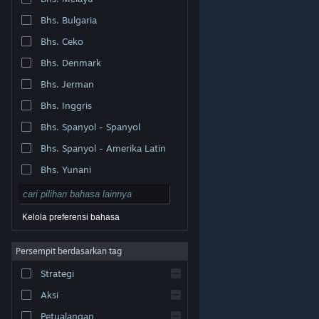
Bhs. Bulgaria
Bhs. Ceko
Bhs. Denmark
Bhs. Jerman
Bhs. Inggris
Bhs. Spanyol - Spanyol
Bhs. Spanyol - Amerika Latin
Bhs. Yunani
Kelola preferensi bahasa
Persempit berdasarkan tag
© Valve Corporation. Hak cipta dilindungi Undang-
Strategi
Undang. Semua merek dagang merupakan hak pemilik
dari negara AS dan negara lainnya.
Kebijakan Privasi
|
Legal
|
Aksesibilitas
|
Perjanjian Pelanggan Steam
Aksi
|
Pengembalian Dana
|
Cookie
Petualangan