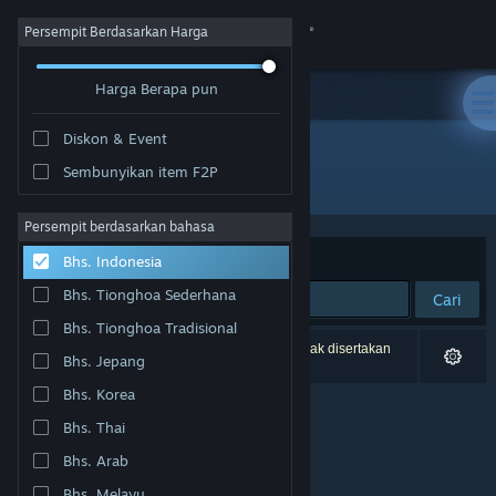
Login
Persempit Berdasarkan Harga
Harga Berapa pun
Toko
Diskon & Event
Komunitas
Sembunyikan item F2P
Penerbit: prosto
Tentang
Persempit berdasarkan bahasa
Berdasarkan
Relevansi
Bhs. Indonesia
Bantuan
Bhs. Tionghoa Sederhana
Cari
Bhs. Tionghoa Tradisional
Ubah bahasa
0 hasil cocok dengan pencarianmu. 1 produk tidak disertakan
Bhs. Jepang
berdasarkan preferensimu.
Dapatkan Aplikasi Seluler Steam
Bhs. Korea
Bhs. Thai
Lihat situs web desktop
Bhs. Arab
Bhs. Melayu