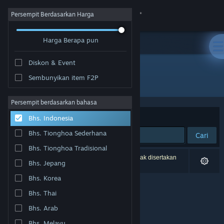
Login
Persempit Berdasarkan Harga
Harga Berapa pun
Toko
Diskon & Event
Komunitas
Sembunyikan item F2P
Penerbit: Project Ensō
Tentang
Persempit berdasarkan bahasa
Berdasarkan
Relevansi
Bhs. Indonesia
Bantuan
Bhs. Tionghoa Sederhana
Cari
Bhs. Tionghoa Tradisional
Ubah bahasa
0 hasil cocok dengan pencarianmu. 9 produk tidak disertakan
Bhs. Jepang
berdasarkan preferensimu.
Dapatkan Aplikasi Seluler Steam
Bhs. Korea
Bhs. Thai
Lihat situs web desktop
Bhs. Arab
Bhs. Melayu