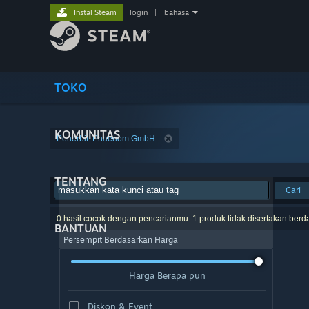
Instal Steam
login
|
bahasa
TOKO
KOMUNITAS
Penerbit: Phaenom GmbH
TENTANG
Cari
0 hasil cocok dengan pencarianmu. 1 produk tidak disertakan berd
BANTUAN
Persempit Berdasarkan Harga
Harga Berapa pun
Diskon & Event