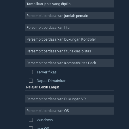
Tampilkan jenis yang dipilih
MMO
Indie
Persempit berdasarkan jumlah pemain
Akses Dini
Persempit berdasarkan fitur
Kasual
Persempit berdasarkan Dukungan Kontroler
Simulasi
Balapan
Persempit berdasarkan fitur aksesibilitas
Olahraga
Persempit berdasarkan Kompatibilitas Deck
Produksi Video
Terverifikasi
Pengeditan Foto
Dapat Dimainkan
Pelajari Lebih Lanjut
Persempit berdasarkan Dukungan VR
Persempit berdasarkan OS
Windows
macOS