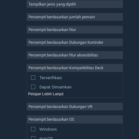
Tampilkan jenis yang dipilih
MMO
Indie
Persempit berdasarkan jumlah pemain
Akses Dini
Persempit berdasarkan fitur
Kasual
Persempit berdasarkan Dukungan Kontroler
Simulasi
Balapan
Persempit berdasarkan fitur aksesibilitas
Olahraga
Persempit berdasarkan Kompatibilitas Deck
Produksi Video
Terverifikasi
Pengeditan Foto
Dapat Dimainkan
Pelajari Lebih Lanjut
Persempit berdasarkan Dukungan VR
Persempit berdasarkan OS
Windows
macOS