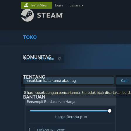
Instal Steam
login
|
bahasa
TOKO
KOMUNITAS
Penerbit: NinjaBee
TENTANG
Cari
0 hasil cocok dengan pencarianmu. 8 produk tidak disertakan berd
BANTUAN
Persempit Berdasarkan Harga
Harga Berapa pun
Diskon & Event