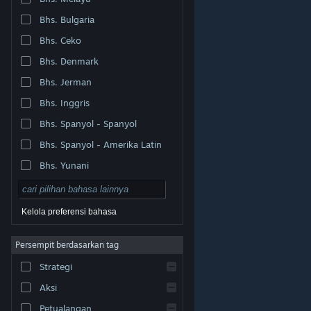
Bhs. Bulgaria
Bhs. Ceko
Bhs. Denmark
Bhs. Jerman
Bhs. Inggris
Bhs. Spanyol - Spanyol
Bhs. Spanyol - Amerika Latin
Bhs. Yunani
Kelola preferensi bahasa
Persempit berdasarkan tag
© Valve Corporation. Hak cipta dilindungi Undang-
Strategi
Undang. Semua merek dagang merupakan hak pemilik
dari negara AS dan negara lainnya.
Kebijakan Privasi
|
Legal
|
Aksesibilitas
|
Perjanjian Pelanggan Steam
Aksi
|
Pengembalian Dana
|
Cookie
Petualangan