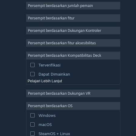
2D
Persempit berdasarkan jumlah pemain
Akses Dini
Persempit berdasarkan fitur
3D
Persempit berdasarkan Dukungan Kontroler
F2P
Suasana
Persempit berdasarkan fitur aksesibilitas
Padat Cerita
Persempit berdasarkan Kompatibilitas Deck
Penuh Warna
Terverifikasi
Eksplorasi
Dapat Dimainkan
Pelajari Lebih Lanjut
Persempit berdasarkan Dukungan VR
Persempit berdasarkan OS
Windows
macOS
SteamOS + Linux