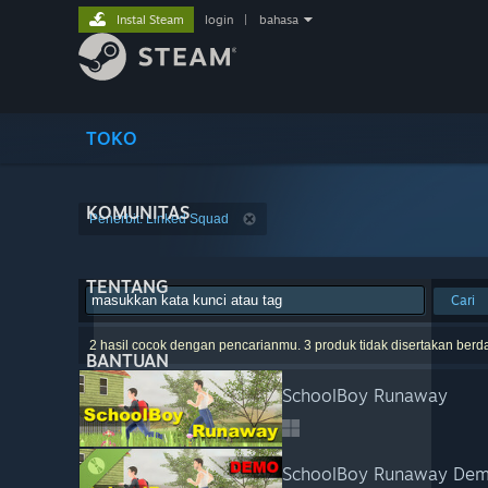
Instal Steam
login
|
bahasa
TOKO
KOMUNITAS
Penerbit: Linked Squad
TENTANG
Cari
2 hasil cocok dengan pencarianmu. 3 produk tidak disertakan berd
BANTUAN
SchoolBoy Runaway
SchoolBoy Runaway De