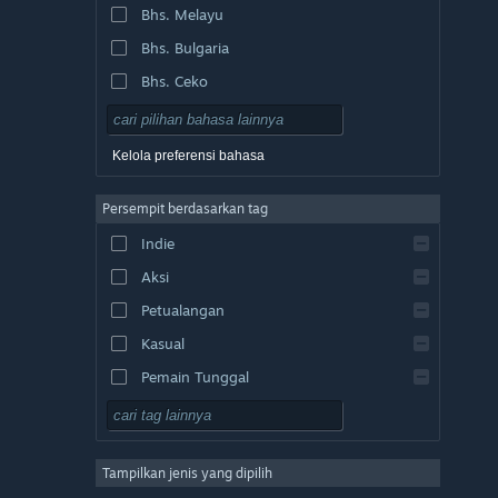
Bhs. Melayu
Bhs. Bulgaria
Bhs. Ceko
Bhs. Denmark
Bhs. Jerman
Kelola preferensi bahasa
Bhs. Inggris
Persempit berdasarkan tag
Bhs. Spanyol - Spanyol
Indie
Bhs. Spanyol - Amerika Latin
Aksi
Bhs. Yunani
Petualangan
Kasual
Pemain Tunggal
Simulasi
RPG
Tampilkan jenis yang dipilih
Strategi