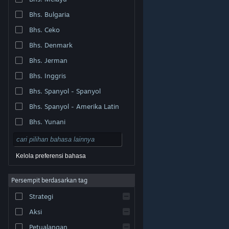
Bhs. Bulgaria
Bhs. Ceko
Bhs. Denmark
Bhs. Jerman
Bhs. Inggris
Bhs. Spanyol - Spanyol
Bhs. Spanyol - Amerika Latin
Bhs. Yunani
Kelola preferensi bahasa
Persempit berdasarkan tag
© Valve Corporation. Hak cipta dilindungi Undang-
Strategi
Undang. Semua merek dagang merupakan hak pemilik
dari negara AS dan negara lainnya.
Kebijakan Privasi
|
Legal
|
Aksesibilitas
|
Perjanjian Pelanggan Steam
Aksi
|
Pengembalian Dana
|
Cookie
Petualangan