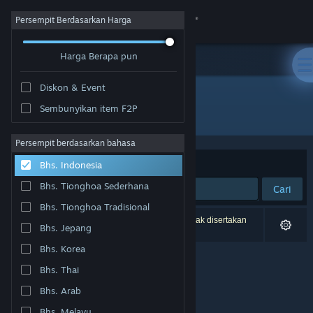
Login
Persempit Berdasarkan Harga
Harga Berapa pun
Toko
Diskon & Event
Komunitas
Sembunyikan item F2P
Penerbit: Laud Publishing
Tentang
Persempit berdasarkan bahasa
Berdasarkan
Relevansi
Bhs. Indonesia
Bantuan
Bhs. Tionghoa Sederhana
Cari
Bhs. Tionghoa Tradisional
Ubah bahasa
0 hasil cocok dengan pencarianmu. 2 produk tidak disertakan
Bhs. Jepang
berdasarkan preferensimu.
Dapatkan Aplikasi Seluler Steam
Bhs. Korea
Bhs. Thai
Lihat situs web desktop
Bhs. Arab
Bhs. Melayu