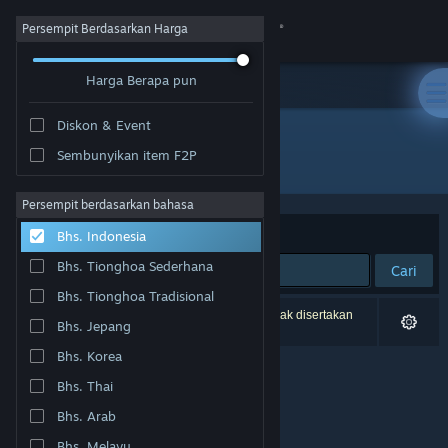
Login
Persempit Berdasarkan Harga
Harga Berapa pun
Toko
Diskon & Event
Komunitas
Sembunyikan item F2P
Penerbit: LIGA
Tentang
Persempit berdasarkan bahasa
Berdasarkan
Relevansi
Bhs. Indonesia
Bantuan
Bhs. Tionghoa Sederhana
Cari
Bhs. Tionghoa Tradisional
Ubah bahasa
0 hasil cocok dengan pencarianmu. 2 produk tidak disertakan
Bhs. Jepang
berdasarkan preferensimu.
Dapatkan Aplikasi Seluler Steam
Bhs. Korea
Bhs. Thai
Lihat situs web desktop
Bhs. Arab
Bhs. Melayu