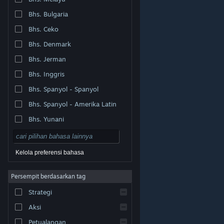
Bhs. Bulgaria
Bhs. Ceko
Bhs. Denmark
Bhs. Jerman
Bhs. Inggris
Bhs. Spanyol - Spanyol
Bhs. Spanyol - Amerika Latin
Bhs. Yunani
Kelola preferensi bahasa
Persempit berdasarkan tag
© Valve Corporation. Hak cipta dilindungi Undang-
Strategi
Undang. Semua merek dagang merupakan hak pemilik
dari negara AS dan negara lainnya.
Kebijakan Privasi
|
Legal
|
Aksesibilitas
|
Perjanjian Pelanggan Steam
Aksi
|
Pengembalian Dana
|
Cookie
Petualangan