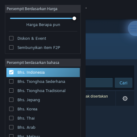
Login
Persempit Berdasarkan Harga
Harga Berapa pun
Toko
Diskon & Event
Komunitas
Sembunyikan item F2P
Penerbit: Ignacio Medina
Tentang
Persempit berdasarkan bahasa
Berdasarkan
Relevansi
Bhs. Indonesia
Bantuan
Bhs. Tionghoa Sederhana
Cari
Bhs. Tionghoa Tradisional
Ubah bahasa
0 hasil cocok dengan pencarianmu. 2 produk tidak disertakan
Bhs. Jepang
berdasarkan preferensimu.
Dapatkan Aplikasi Seluler Steam
Bhs. Korea
Bhs. Thai
Lihat situs web desktop
Bhs. Arab
Bhs. Melayu