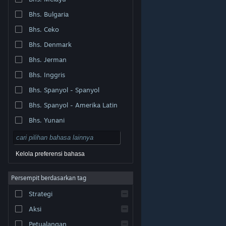
Bhs. Bulgaria
Bhs. Ceko
Bhs. Denmark
Bhs. Jerman
Bhs. Inggris
Bhs. Spanyol - Spanyol
Bhs. Spanyol - Amerika Latin
Bhs. Yunani
Kelola preferensi bahasa
Persempit berdasarkan tag
© Valve Corporation. Hak cipta dilindungi Undang-
Strategi
Undang. Semua merek dagang merupakan hak pemilik
dari negara AS dan negara lainnya.
Kebijakan Privasi
|
Legal
|
Aksesibilitas
|
Perjanjian Pelanggan Steam
Aksi
|
Pengembalian Dana
|
Cookie
Petualangan