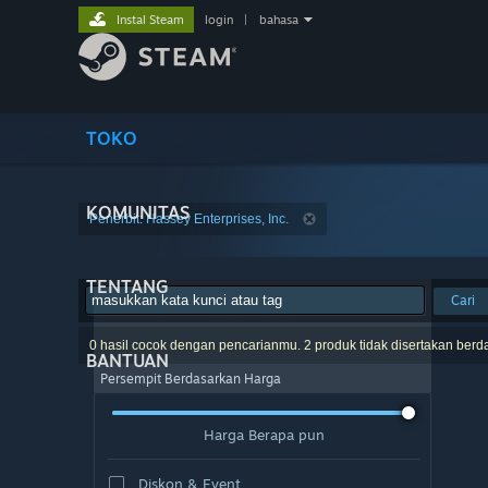
Instal Steam
login
|
bahasa
TOKO
KOMUNITAS
Penerbit: Hassey Enterprises, Inc.
TENTANG
Cari
0 hasil cocok dengan pencarianmu. 2 produk tidak disertakan berd
BANTUAN
Persempit Berdasarkan Harga
Harga Berapa pun
Diskon & Event