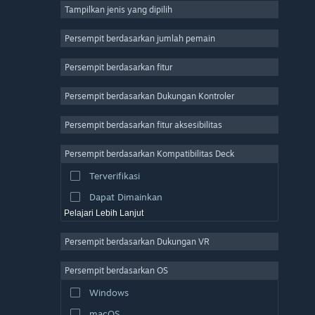
Tampilkan jenis yang dipilih
MMO
Indie
Persempit berdasarkan jumlah pemain
Akses Dini
Persempit berdasarkan fitur
Kasual
Persempit berdasarkan Dukungan Kontroler
Simulasi
Balapan
Persempit berdasarkan fitur aksesibilitas
Olahraga
Persempit berdasarkan Kompatibilitas Deck
Produksi Video
Terverifikasi
Pengeditan Foto
Dapat Dimainkan
Pelajari Lebih Lanjut
Persempit berdasarkan Dukungan VR
Persempit berdasarkan OS
Windows
macOS