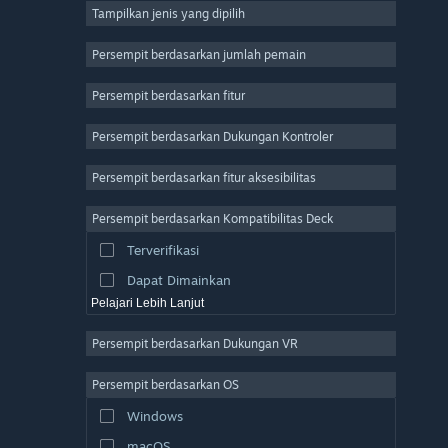
Tampilkan jenis yang dipilih
MMO
Indie
Persempit berdasarkan jumlah pemain
Akses Dini
Persempit berdasarkan fitur
Kasual
Persempit berdasarkan Dukungan Kontroler
Simulasi
Balapan
Persempit berdasarkan fitur aksesibilitas
Olahraga
Persempit berdasarkan Kompatibilitas Deck
Produksi Video
Terverifikasi
Pengeditan Foto
Dapat Dimainkan
Pelajari Lebih Lanjut
Persempit berdasarkan Dukungan VR
Persempit berdasarkan OS
Windows
macOS