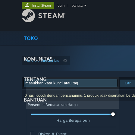
Instal Steam
login
|
bahasa
TOKO
KOMUNITAS
Penerbit: Director Liu
TENTANG
Cari
0 hasil cocok dengan pencarianmu. 1 produk tidak disertakan berd
BANTUAN
Persempit Berdasarkan Harga
Harga Berapa pun
Diskon & Event