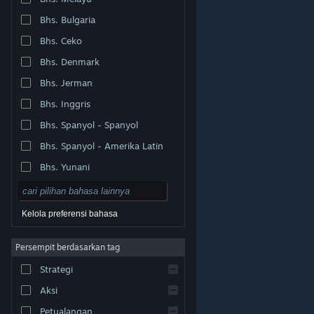
Bhs. Bulgaria
Bhs. Ceko
Bhs. Denmark
Bhs. Jerman
Bhs. Inggris
Bhs. Spanyol - Spanyol
Bhs. Spanyol - Amerika Latin
Bhs. Yunani
Kelola preferensi bahasa
Persempit berdasarkan tag
© Valve Corporation. Hak cipta dilindungi Undang-
Strategi
Undang. Semua merek dagang merupakan hak pemilik
dari negara AS dan negara lainnya.
Kebijakan Privasi
|
Legal
|
Aksesibilitas
|
Perjanjian Pelanggan Steam
Aksi
|
Pengembalian Dana
|
Cookie
Petualangan