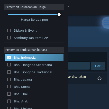
Login
Persempit Berdasarkan Harga
Harga Berapa pun
Toko
Diskon & Event
Komunitas
Sembunyikan item F2P
Penerbit: Chim Ruoi Games
Tentang
Persempit berdasarkan bahasa
Berdasarkan
Relevansi
Bhs. Indonesia
Bantuan
Bhs. Tionghoa Sederhana
Cari
Bhs. Tionghoa Tradisional
Ubah bahasa
0 hasil cocok dengan pencarianmu. 4 produk tidak disertakan
Bhs. Jepang
berdasarkan preferensimu.
Dapatkan Aplikasi Seluler Steam
Bhs. Korea
Bhs. Thai
Lihat situs web desktop
Bhs. Arab
Bhs. Melayu