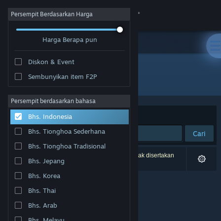
Login
Persempit Berdasarkan Harga
Harga Berapa pun
Toko
Diskon & Event
Komunitas
Sembunyikan item F2P
Penerbit: BINGOBELL
Tentang
Persempit berdasarkan bahasa
Berdasarkan
Relevansi
Bhs. Indonesia
Bantuan
Bhs. Tionghoa Sederhana
Cari
Bhs. Tionghoa Tradisional
Ubah bahasa
0 hasil cocok dengan pencarianmu. 9 produk tidak disertakan
Bhs. Jepang
berdasarkan preferensimu.
Dapatkan Aplikasi Seluler Steam
Bhs. Korea
Bhs. Thai
Lihat situs web desktop
Bhs. Arab
Bhs. Melayu