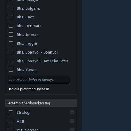
Bhs. Bulgaria
Bhs. Ceko
Bhs. Denmark
Bhs. Jerman
Bhs. Inggris
Bhs. Spanyol - Spanyol
Bhs. Spanyol - Amerika Latin
Bhs. Yunani
Kelola preferensi bahasa
Persempit berdasarkan tag
© Valve Corporation. Hak cipta dilindungi Undang-
Strategi
Undang. Semua merek dagang merupakan hak pemilik
dari negara AS dan negara lainnya.
Kebijakan Privasi
|
Legal
|
Aksesibilitas
|
Perjanjian Pelanggan Steam
Aksi
|
Pengembalian Dana
|
Cookie
Petualangan