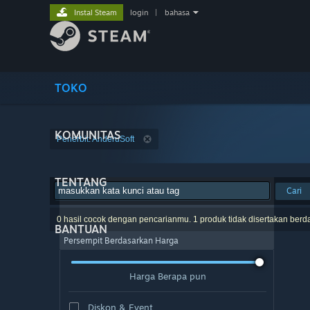
Instal Steam
login
|
bahasa
TOKO
KOMUNITAS
Penerbit: AnderuSoft
TENTANG
Cari
0 hasil cocok dengan pencarianmu. 1 produk tidak disertakan berd
BANTUAN
Persempit Berdasarkan Harga
Harga Berapa pun
Diskon & Event