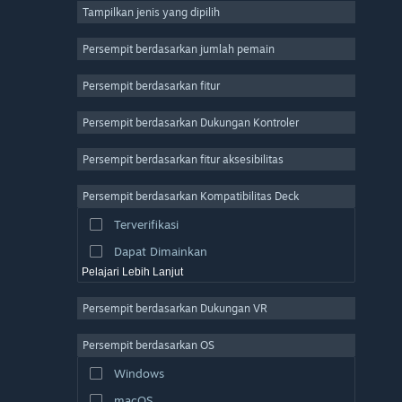
Tampilkan jenis yang dipilih
MMO
Indie
Persempit berdasarkan jumlah pemain
Akses Dini
Persempit berdasarkan fitur
Kasual
Persempit berdasarkan Dukungan Kontroler
Simulasi
Balapan
Persempit berdasarkan fitur aksesibilitas
Olahraga
Persempit berdasarkan Kompatibilitas Deck
Produksi Video
Terverifikasi
Pengeditan Foto
Dapat Dimainkan
Pelajari Lebih Lanjut
Persempit berdasarkan Dukungan VR
Persempit berdasarkan OS
Windows
macOS