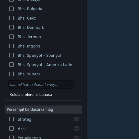
Bhs. Bulgaria
Bhs. Ceko
Bhs. Denmark
Bhs. Jerman
Bhs. Inggris
Bhs. Spanyol - Spanyol
Bhs. Spanyol - Amerika Latin
Bhs. Yunani
Kelola preferensi bahasa
Persempit berdasarkan tag
© Valve Corporation. Hak cipta dilindungi Undang-
Strategi
Undang. Semua merek dagang merupakan hak pemilik
dari negara AS dan negara lainnya.
Kebijakan Privasi
|
Legal
|
Aksesibilitas
|
Perjanjian Pelanggan Steam
Aksi
|
Pengembalian Dana
|
Cookie
Petualangan