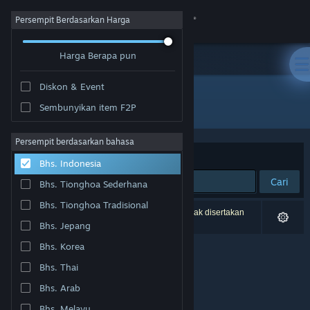
Login
Persempit Berdasarkan Harga
Harga Berapa pun
Toko
Diskon & Event
Komunitas
Semua Produk
Sembunyikan item F2P
Tentang
Persempit berdasarkan bahasa
Berdasarkan
Relevansi
Bhs. Indonesia
Bantuan
Cari
Bhs. Tionghoa Sederhana
Bhs. Tionghoa Tradisional
Ubah bahasa
0 hasil cocok dengan pencarianmu. 1 produk tidak disertakan
berdasarkan preferensimu.
Bhs. Jepang
Dapatkan Aplikasi Seluler Steam
Bhs. Korea
Bhs. Thai
Lihat situs web desktop
Bhs. Arab
Bhs. Melayu