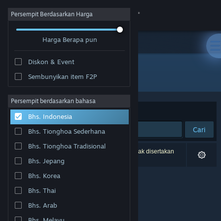
Login
Persempit Berdasarkan Harga
Harga Berapa pun
Toko
Diskon & Event
Komunitas
Semua Produk
Sembunyikan item F2P
Tentang
Persempit berdasarkan bahasa
Berdasarkan
Relevansi
Bhs. Indonesia
Bantuan
Cari
Bhs. Tionghoa Sederhana
Bhs. Tionghoa Tradisional
Ubah bahasa
0 hasil cocok dengan pencarianmu. 2 produk tidak disertakan
berdasarkan preferensimu.
Bhs. Jepang
Dapatkan Aplikasi Seluler Steam
Bhs. Korea
Bhs. Thai
Lihat situs web desktop
Bhs. Arab
Bhs. Melayu