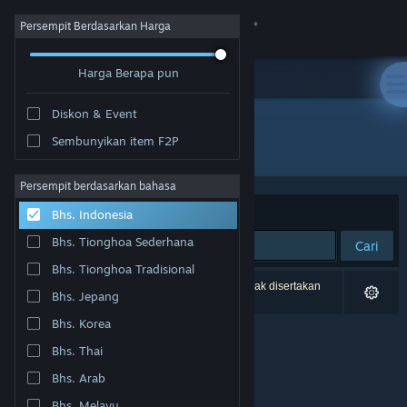
Login
Persempit Berdasarkan Harga
Harga Berapa pun
Toko
Diskon & Event
Komunitas
Sembunyikan item F2P
Pengembang: minituna
Tentang
Persempit berdasarkan bahasa
Berdasarkan
Relevansi
Bhs. Indonesia
Bantuan
Bhs. Tionghoa Sederhana
Cari
Bhs. Tionghoa Tradisional
Ubah bahasa
0 hasil cocok dengan pencarianmu. 1 produk tidak disertakan
Bhs. Jepang
berdasarkan preferensimu.
Dapatkan Aplikasi Seluler Steam
Bhs. Korea
Bhs. Thai
Lihat situs web desktop
Bhs. Arab
Bhs. Melayu