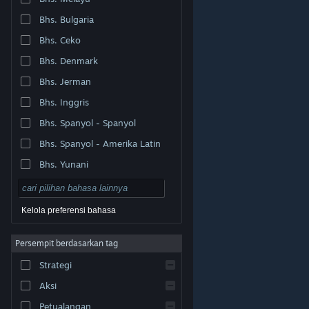
Bhs. Bulgaria
Bhs. Ceko
Bhs. Denmark
Bhs. Jerman
Bhs. Inggris
Bhs. Spanyol - Spanyol
Bhs. Spanyol - Amerika Latin
Bhs. Yunani
Kelola preferensi bahasa
Persempit berdasarkan tag
© Valve Corporation. Hak cipta dilindungi Undang-
Strategi
Undang. Semua merek dagang merupakan hak pemilik
dari negara AS dan negara lainnya.
Kebijakan Privasi
|
Legal
|
Aksesibilitas
|
Perjanjian Pelanggan Steam
Aksi
|
Pengembalian Dana
|
Cookie
Petualangan