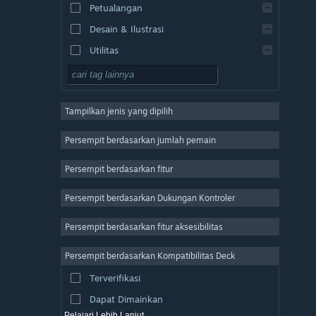
Petualangan
Desain & Ilustrasi
Utilitas
F2P
RPG
Tampilkan jenis yang dipilih
MMO
Indie
Persempit berdasarkan jumlah pemain
Akses Dini
Persempit berdasarkan fitur
Kasual
Persempit berdasarkan Dukungan Kontroler
Simulasi
Balapan
Persempit berdasarkan fitur aksesibilitas
Olahraga
Persempit berdasarkan Kompatibilitas Deck
Produksi Video
Terverifikasi
Pengeditan Foto
Dapat Dimainkan
Pelajari Lebih Lanjut