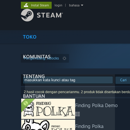
Instal Steam
login
|
bahasa
TOKO
KOMUNITAS
Pengembang: lidlocks
TENTANG
Cari
2 hasil cocok dengan pencarianmu. 2 produk tidak disertakan berd
BANTUAN
Finding Polka Demo
Finding Polka