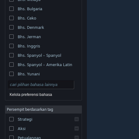
Bhs. Bulgaria
Bhs. Ceko
Bhs. Denmark
Bhs. Jerman
Bhs. Inggris
Bhs. Spanyol - Spanyol
Bhs. Spanyol - Amerika Latin
Bhs. Yunani
Kelola preferensi bahasa
Persempit berdasarkan tag
© Valve Corporation. Hak cipta dilindungi Undang-
Strategi
Undang. Semua merek dagang merupakan hak pemilik
dari negara AS dan negara lainnya.
Kebijakan Privasi
|
Legal
|
Aksesibilitas
|
Perjanjian Pelanggan Steam
Aksi
|
Pengembalian Dana
|
Cookie
Petualangan