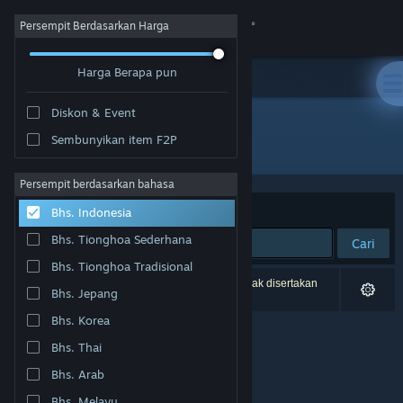
Login
Persempit Berdasarkan Harga
Harga Berapa pun
Toko
Diskon & Event
Komunitas
Sembunyikan item F2P
Pengembang: ashpdewan
Tentang
Persempit berdasarkan bahasa
Berdasarkan
Relevansi
Bhs. Indonesia
Bantuan
Bhs. Tionghoa Sederhana
Cari
Bhs. Tionghoa Tradisional
Ubah bahasa
0 hasil cocok dengan pencarianmu. 2 produk tidak disertakan
Bhs. Jepang
berdasarkan preferensimu.
Dapatkan Aplikasi Seluler Steam
Bhs. Korea
Bhs. Thai
Lihat situs web desktop
Bhs. Arab
Bhs. Melayu