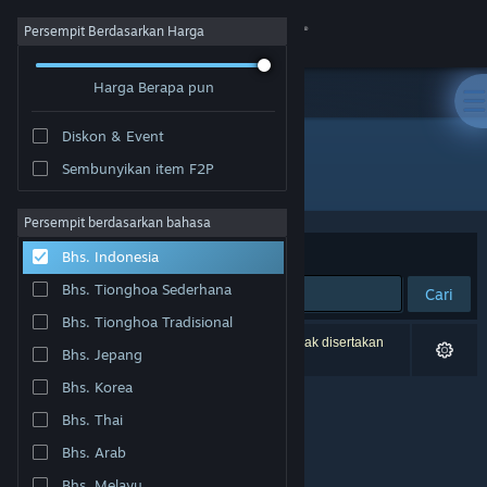
Login
Persempit Berdasarkan Harga
Harga Berapa pun
Toko
Diskon & Event
Komunitas
Sembunyikan item F2P
Pengembang: Workyrie Game Studio
Tentang
Persempit berdasarkan bahasa
Berdasarkan
Relevansi
Bhs. Indonesia
Bantuan
Bhs. Tionghoa Sederhana
Cari
Bhs. Tionghoa Tradisional
Ubah bahasa
0 hasil cocok dengan pencarianmu. 3 produk tidak disertakan
Bhs. Jepang
berdasarkan preferensimu.
Dapatkan Aplikasi Seluler Steam
Bhs. Korea
Bhs. Thai
Lihat situs web desktop
Bhs. Arab
Bhs. Melayu