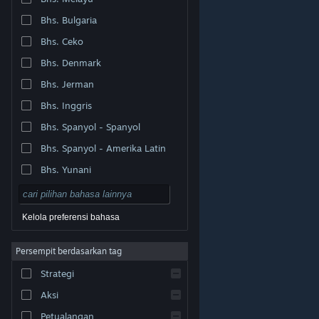
Bhs. Bulgaria
Bhs. Ceko
Bhs. Denmark
Bhs. Jerman
Bhs. Inggris
Bhs. Spanyol - Spanyol
Bhs. Spanyol - Amerika Latin
Bhs. Yunani
Kelola preferensi bahasa
Persempit berdasarkan tag
© Valve Corporation. Hak cipta dilindungi Undang-
Strategi
Undang. Semua merek dagang merupakan hak pemilik
dari negara AS dan negara lainnya.
Kebijakan Privasi
|
Legal
|
Aksesibilitas
|
Perjanjian Pelanggan Steam
Aksi
|
Pengembalian Dana
|
Cookie
Petualangan