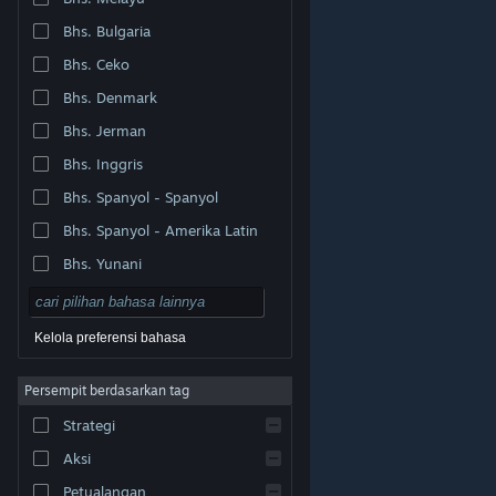
Bhs. Bulgaria
Bhs. Ceko
Bhs. Denmark
Bhs. Jerman
Bhs. Inggris
Bhs. Spanyol - Spanyol
Bhs. Spanyol - Amerika Latin
Bhs. Yunani
Kelola preferensi bahasa
Persempit berdasarkan tag
© Valve Corporation. Hak cipta dilindungi Undang-
Strategi
Undang. Semua merek dagang merupakan hak pemilik
dari negara AS dan negara lainnya.
Kebijakan Privasi
|
Legal
|
Aksesibilitas
|
Perjanjian Pelanggan Steam
Aksi
|
Pengembalian Dana
|
Cookie
Petualangan