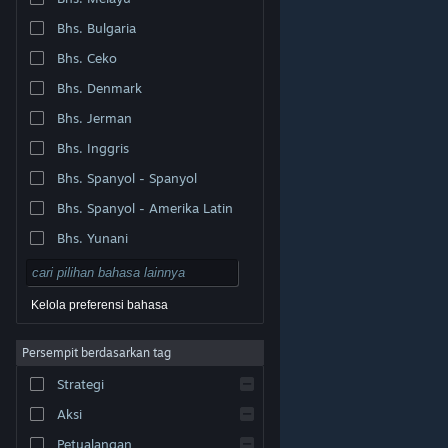
Bhs. Bulgaria
Bhs. Ceko
Bhs. Denmark
Bhs. Jerman
Bhs. Inggris
Bhs. Spanyol - Spanyol
Bhs. Spanyol - Amerika Latin
Bhs. Yunani
Kelola preferensi bahasa
Persempit berdasarkan tag
© Valve Corporation. Hak cipta dilindungi Undang-
Strategi
Undang. Semua merek dagang merupakan hak pemilik
dari negara AS dan negara lainnya.
Kebijakan Privasi
|
Legal
|
Aksesibilitas
|
Perjanjian Pelanggan Steam
Aksi
|
Pengembalian Dana
|
Cookie
Petualangan