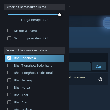
Login
Persempit Berdasarkan Harga
Harga Berapa pun
Toko
Diskon & Event
Komunitas
Sembunyikan item F2P
Pengembang: Un Pas Fragile Team
Tentang
Persempit berdasarkan bahasa
Berdasarkan
Relevansi
Bhs. Indonesia
Bantuan
Bhs. Tionghoa Sederhana
Cari
Bhs. Tionghoa Tradisional
Ubah bahasa
0 hasil cocok dengan pencarianmu. 1 produk tidak disertakan
Bhs. Jepang
berdasarkan preferensimu.
Dapatkan Aplikasi Seluler Steam
Bhs. Korea
Bhs. Thai
Lihat situs web desktop
Bhs. Arab
Bhs. Melayu