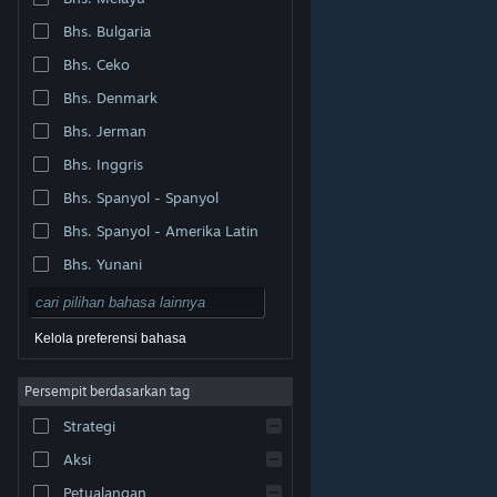
Bhs. Bulgaria
Bhs. Ceko
Bhs. Denmark
Bhs. Jerman
Bhs. Inggris
Bhs. Spanyol - Spanyol
Bhs. Spanyol - Amerika Latin
Bhs. Yunani
Kelola preferensi bahasa
Persempit berdasarkan tag
© Valve Corporation. Hak cipta dilindungi Undang-
Strategi
Undang. Semua merek dagang merupakan hak pemilik
dari negara AS dan negara lainnya.
Kebijakan Privasi
|
Legal
|
Aksesibilitas
|
Perjanjian Pelanggan Steam
Aksi
|
Pengembalian Dana
|
Cookie
Petualangan