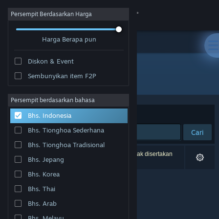
Login
Persempit Berdasarkan Harga
Harga Berapa pun
Toko
Diskon & Event
Komunitas
Sembunyikan item F2P
Pengembang: THETABLE Z
Tentang
Persempit berdasarkan bahasa
Berdasarkan
Relevansi
Bhs. Indonesia
Bantuan
Bhs. Tionghoa Sederhana
Cari
Bhs. Tionghoa Tradisional
Ubah bahasa
0 hasil cocok dengan pencarianmu. 3 produk tidak disertakan
Bhs. Jepang
berdasarkan preferensimu.
Dapatkan Aplikasi Seluler Steam
Bhs. Korea
Bhs. Thai
Lihat situs web desktop
Bhs. Arab
Bhs. Melayu