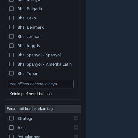
Bhs. Bulgaria
Bhs. Ceko
Bhs. Denmark
Bhs. Jerman
Bhs. Inggris
Bhs. Spanyol - Spanyol
Bhs. Spanyol - Amerika Latin
Bhs. Yunani
Kelola preferensi bahasa
Persempit berdasarkan tag
© Valve Corporation. Hak cipta dilindungi Undang-
Strategi
Undang. Semua merek dagang merupakan hak pemilik
dari negara AS dan negara lainnya.
Kebijakan Privasi
|
Legal
|
Aksesibilitas
|
Perjanjian Pelanggan Steam
Aksi
|
Pengembalian Dana
|
Cookie
Petualangan