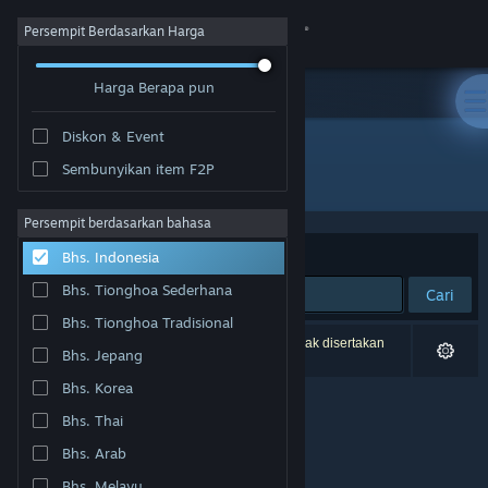
Login
Persempit Berdasarkan Harga
Harga Berapa pun
Toko
Diskon & Event
Komunitas
Sembunyikan item F2P
Pengembang: SukeraSparo
Tentang
Persempit berdasarkan bahasa
Berdasarkan
Relevansi
Bhs. Indonesia
Bantuan
Bhs. Tionghoa Sederhana
Cari
Bhs. Tionghoa Tradisional
Ubah bahasa
0 hasil cocok dengan pencarianmu. 3 produk tidak disertakan
Bhs. Jepang
berdasarkan preferensimu.
Dapatkan Aplikasi Seluler Steam
Bhs. Korea
Bhs. Thai
Lihat situs web desktop
Bhs. Arab
Bhs. Melayu