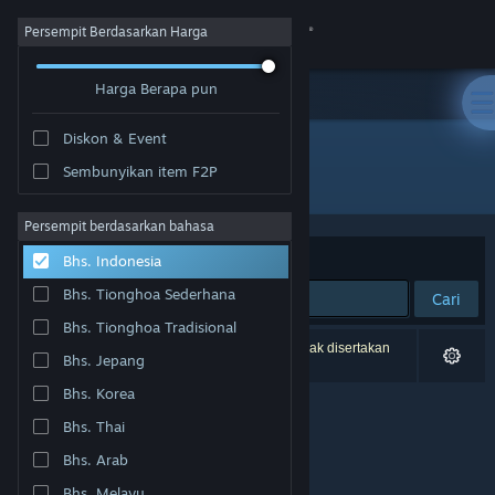
Login
Persempit Berdasarkan Harga
Harga Berapa pun
Toko
Diskon & Event
Komunitas
Sembunyikan item F2P
Pengembang: Stratosphereoff
Tentang
Persempit berdasarkan bahasa
Berdasarkan
Relevansi
Bhs. Indonesia
Bantuan
Bhs. Tionghoa Sederhana
Cari
Bhs. Tionghoa Tradisional
Ubah bahasa
0 hasil cocok dengan pencarianmu. 1 produk tidak disertakan
Bhs. Jepang
berdasarkan preferensimu.
Dapatkan Aplikasi Seluler Steam
Bhs. Korea
Bhs. Thai
Lihat situs web desktop
Bhs. Arab
Bhs. Melayu