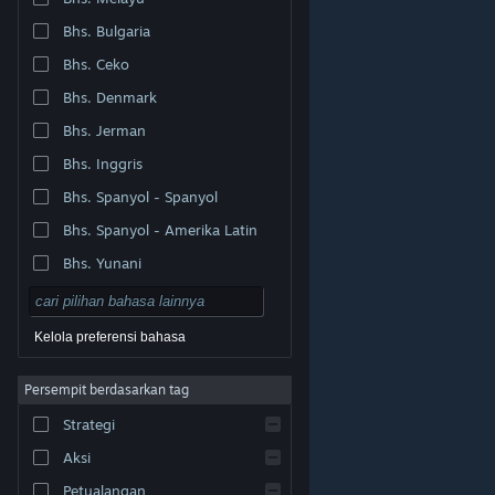
Bhs. Bulgaria
Bhs. Ceko
Bhs. Denmark
Bhs. Jerman
Bhs. Inggris
Bhs. Spanyol - Spanyol
Bhs. Spanyol - Amerika Latin
Bhs. Yunani
Kelola preferensi bahasa
Persempit berdasarkan tag
© Valve Corporation. Hak cipta dilindungi Undang-
Strategi
Undang. Semua merek dagang merupakan hak pemilik
dari negara AS dan negara lainnya.
Kebijakan Privasi
|
Legal
|
Aksesibilitas
|
Perjanjian Pelanggan Steam
Aksi
|
Pengembalian Dana
|
Cookie
Petualangan