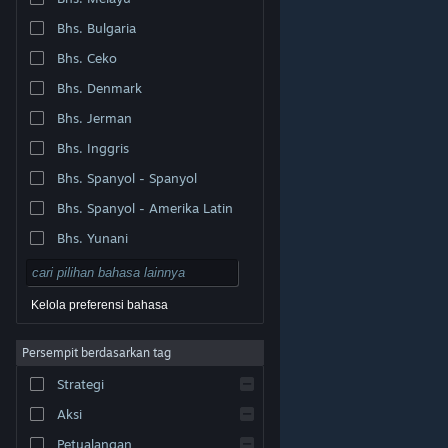
Bhs. Bulgaria
Bhs. Ceko
Bhs. Denmark
Bhs. Jerman
Bhs. Inggris
Bhs. Spanyol - Spanyol
Bhs. Spanyol - Amerika Latin
Bhs. Yunani
Kelola preferensi bahasa
Persempit berdasarkan tag
© Valve Corporation. Hak cipta dilindungi Undang-
Strategi
Undang. Semua merek dagang merupakan hak pemilik
dari negara AS dan negara lainnya.
Kebijakan Privasi
|
Legal
|
Aksesibilitas
|
Perjanjian Pelanggan Steam
Aksi
|
Pengembalian Dana
|
Cookie
Petualangan