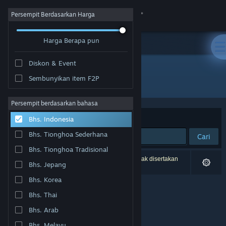
Login
Persempit Berdasarkan Harga
Harga Berapa pun
Toko
Diskon & Event
Komunitas
Sembunyikan item F2P
Pengembang: Skog
Tentang
Persempit berdasarkan bahasa
Berdasarkan
Relevansi
Bhs. Indonesia
Bantuan
Bhs. Tionghoa Sederhana
Cari
Bhs. Tionghoa Tradisional
Ubah bahasa
0 hasil cocok dengan pencarianmu. 1 produk tidak disertakan
Bhs. Jepang
berdasarkan preferensimu.
Dapatkan Aplikasi Seluler Steam
Bhs. Korea
Bhs. Thai
Lihat situs web desktop
Bhs. Arab
Bhs. Melayu