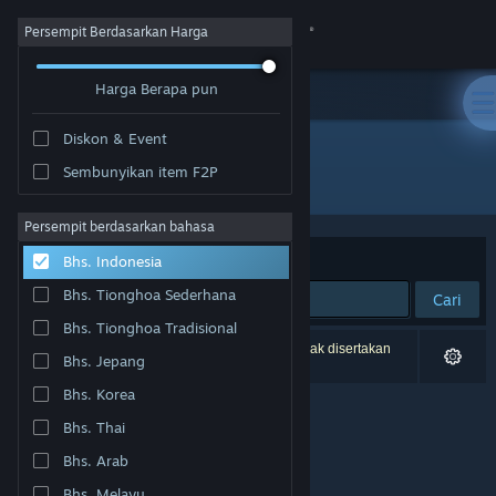
Login
Persempit Berdasarkan Harga
Harga Berapa pun
Toko
Diskon & Event
Komunitas
Sembunyikan item F2P
Pengembang: Seidlsoft
Tentang
Persempit berdasarkan bahasa
Berdasarkan
Relevansi
Bhs. Indonesia
Bantuan
Bhs. Tionghoa Sederhana
Cari
Bhs. Tionghoa Tradisional
Ubah bahasa
0 hasil cocok dengan pencarianmu. 2 produk tidak disertakan
Bhs. Jepang
berdasarkan preferensimu.
Dapatkan Aplikasi Seluler Steam
Bhs. Korea
Bhs. Thai
Lihat situs web desktop
Bhs. Arab
Bhs. Melayu