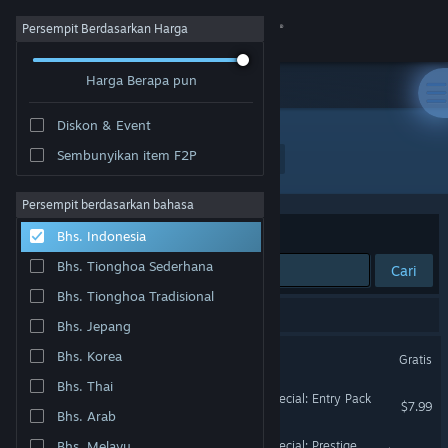
Login
Persempit Berdasarkan Harga
Harga Berapa pun
Toko
Diskon & Event
Komunitas
Sembunyikan item F2P
Pengembang: Second Dinner Studios, Inc.
Tentang
Persempit berdasarkan bahasa
Berdasarkan
Relevansi
Bhs. Indonesia
Bantuan
Bhs. Tionghoa Sederhana
Cari
Bhs. Tionghoa Tradisional
Ubah bahasa
8 hasil cocok dengan pencarianmu.
Bhs. Jepang
Dapatkan Aplikasi Seluler Steam
MARVEL SNAP
Bhs. Korea
Gratis
Bhs. Thai
Lihat situs web desktop
MARVEL SNAP - Steam Special: Entry Pack
$7.99
Bhs. Arab
MARVEL SNAP - Steam Special: Prestige Pack
Bhs. Melayu