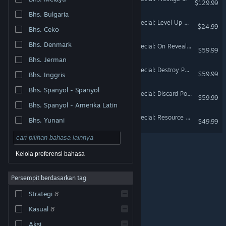
$129.99
Bhs. Bulgaria
MARVEL SNAP - Steam Special: Level Up Pack
$24.99
Bhs. Ceko
Bhs. Denmark
MARVEL SNAP - Steam Special: On Reveal Power Pack
$59.99
Bhs. Jerman
MARVEL SNAP - Steam Special: Destroy Power Pack
$59.99
Bhs. Inggris
Bhs. Spanyol - Spanyol
MARVEL SNAP - Steam Special: Discard Power Pack
$59.99
Bhs. Spanyol - Amerika Latin
MARVEL SNAP - Steam Special: Resource Cache
Bhs. Yunani
$49.99
Kelola preferensi bahasa
Persempit berdasarkan tag
© Valve Corporation. Hak cipta dilindungi Undang-
Strategi
8
Undang. Semua merek dagang merupakan hak pemilik
dari negara AS dan negara lainnya.
Kebijakan Privasi
|
Legal
|
Aksesibilitas
|
Perjanjian Pelanggan Steam
Kasual
8
|
Pengembalian Dana
|
Cookie
Aksi