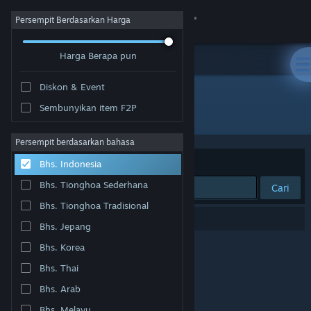
Login
Persempit Berdasarkan Harga
Harga Berapa pun
Toko
Diskon & Event
Komunitas
Sembunyikan item F2P
Pengembang: Rusty Robot
Tentang
Persempit berdasarkan bahasa
Berdasarkan
Relevansi
Bhs. Indonesia
Bantuan
Bhs. Tionghoa Sederhana
Cari
Bhs. Tionghoa Tradisional
Ubah bahasa
0 hasil cocok dengan pencarianmu.
Bhs. Jepang
Dapatkan Aplikasi Seluler Steam
Bhs. Korea
Bhs. Thai
Lihat situs web desktop
Bhs. Arab
Bhs. Melayu