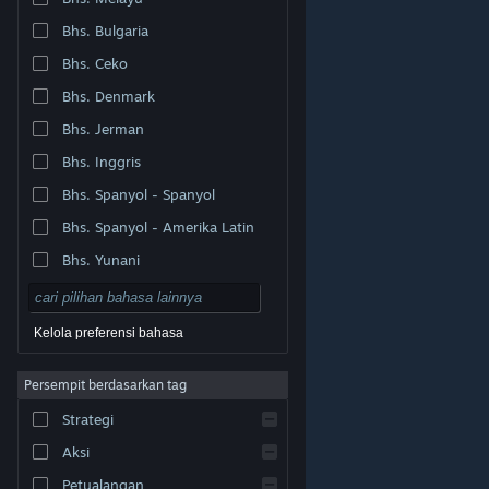
Bhs. Bulgaria
Bhs. Ceko
Bhs. Denmark
Bhs. Jerman
Bhs. Inggris
Bhs. Spanyol - Spanyol
Bhs. Spanyol - Amerika Latin
Bhs. Yunani
Kelola preferensi bahasa
Persempit berdasarkan tag
© Valve Corporation. Hak cipta dilindungi Undang-
Strategi
Undang. Semua merek dagang merupakan hak pemilik
dari negara AS dan negara lainnya.
Kebijakan Privasi
|
Legal
|
Aksesibilitas
|
Perjanjian Pelanggan Steam
Aksi
|
Pengembalian Dana
|
Cookie
Petualangan