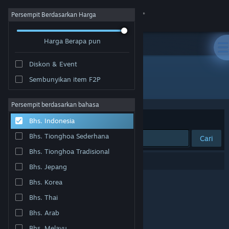
Login
Persempit Berdasarkan Harga
Harga Berapa pun
Toko
Diskon & Event
Komunitas
Sembunyikan item F2P
Pengembang: Rusty Robot
Tentang
Persempit berdasarkan bahasa
Berdasarkan
Relevansi
Bhs. Indonesia
Bantuan
Bhs. Tionghoa Sederhana
Cari
Bhs. Tionghoa Tradisional
Ubah bahasa
0 hasil cocok dengan pencarianmu.
Bhs. Jepang
Dapatkan Aplikasi Seluler Steam
Bhs. Korea
Bhs. Thai
Lihat situs web desktop
Bhs. Arab
Bhs. Melayu